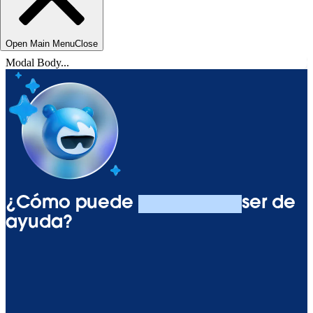
Open Main Menu
Close
Modal Body...
¿Cómo puede
Agentforce
ser de
ayuda?