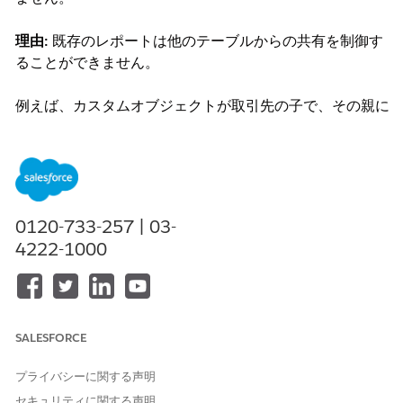
理由:
既存のレポートは他のテーブルからの共有を制御す
ることができません。
例えば、カスタムオブジェクトが取引先の子で、その親に
共有の可視性を制御させるように定義するならば、レポー
トはどの履歴行を表示するべきかについて判断するため
に、取引先の共有を使用する必要があります。この機能は
実装されていません。
0120-733-257 | 03-
この機能を要望するには、IdeaExchange の
「
Report on
4222-1000
Field History Tracking for Detail Object in Master-
Detail Relationship」
に投票 (Upvote) してください。
解決策
SALESFORCE
項目履歴管理に関するレポートを使用できない場合の回避
プライバシーに関する声明
策
セキュリティに関する声明