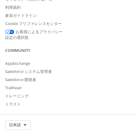
レコードを保存するときに、項目の値をキャプチャ
利用規約
するワークフローを作成します。
参加ガイドライン:
ある時点でデータをキャプチャするために分析スナ
Cookie プリファレンスセンター
ップショット機能を使用します (ヘルプ & トレーニ
お客様によるプライバシー
ングの次の記事を参照してください:
「レポート作成
設定の選択肢
スナップショットのトラブルシューティング」
)。
カスタムオブジェクトの関係を「主従関係」から
COMMUNITY
「参照関係」 (ルックアップ) の関係に変更します。
AppExchange
注:
この変更には影響があるため、カスタムオブジェクト
Salesforce システム管理者
のリレーションの変更についてさらに調査するためには、
Salesforce 開発者
「オブジェクトリレーションの概要」
を参照してくださ
Trailhead
い。
トレーニング
トラスト
ナレッジ記事番号
000384812
Select Org
日本語