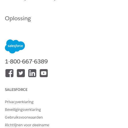
Oplossing
Vereisten voor gebruikersmachtigingen
De voorkeuren
Inline-bewerking inschakelen
en
Verbeterde lijsten inschakelen
kunnen worden
ingeschakeld met de stappen in de documentatie
De verbeterde profielgebruikersinterface
1-800-667-6389
inschakelen
.
Opmerking:
de machtiging
Groepsgewijs bewerken vanuit lijsten
moet
worden ingeschakeld om het mogelijk te maken
om meerdere records tegelijk te bewerken.
SALESFORCE
In uw profiel zijn
deelregels
ingeschakeld
waarmee u de recordtypen in de lijstweergave
Privacyverklaring
kunt bewerken.
Beveiligingsverklaring
In uw profiel moeten machtigingen voor
Gebruiksvoorwaarden
beveiliging op veldniveau
zijn ingeschakeld
Richtlijnen voor deelname