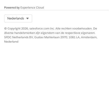
recordtype hebben).
Als de status van alle recordtypen van een object
Powered by
Experience Cloud
'Inactief' is, is inline-bewerking niet mogelijk voor
de desbetreffende records. Ga als volgt te werk
Select Org
Nederlands
om dit probleem op te lossen:
© Copyright 2026, salesforce.com inc. Alle rechten voorbehouden. De
Verwijder alle inactieve recordtypen van het
diverse handelsmerken zijn eigendom van de respectieve eigenaren.
object.
SFDC Netherlands BV, Gustav Mahlerlaan 2970, 1081 LA, Amsterdam,
Nederland
Werk uw recordtypen bij zodat er ten minste
één actief opnametype is.
Opmerking:
dit
actieve recordtype hoeft niet aan een profiel
te zijn toegewezen.
Voeg vervolgens de lijstweergavefilter
'Recordtype IS GELIJK AAN <leeg>' toe.
Opmerkingen:
Recordtypen van records mogen zelf niet worden
gewijzigd via de lijstweergave.
Inline-bewerking vanuit een lijst is niet mogelijk als
er 'OF'-filters worden gebruikt in combinatie met