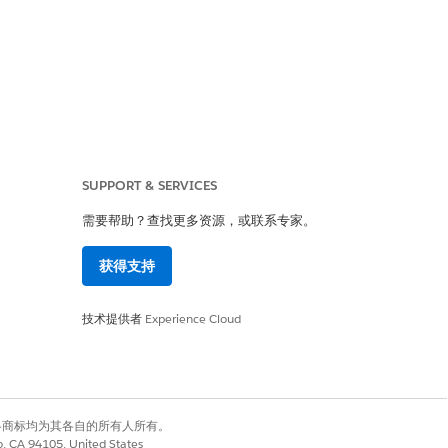
SUPPORT & SERVICES
在您的字段选择中选择
需要帮助？查找更多资源，或联系专家。
获得支持
技术提供者
Experience Cloud
"
weblead
" 的记录类
有权利。其他各商标均为其各自的所有人所有。
co, CA 94105, United States