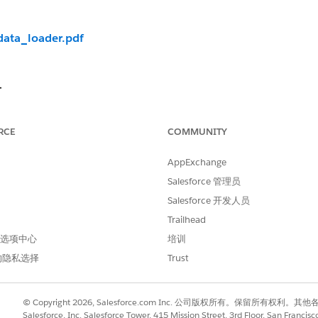
data_loader.pdf
：
：
RCE
COMMUNITY
新记录的 ID。您可以添加条件到查询以选择满足您条件的记录。确保
AppExchange
Salesforce 管理员
。确保在报表中包含记录 ID。导出报表为 .csv 文件。
Salesforce 开发人员
ID，下一步则是准备提取文件。
Trailhead
 首选项中心
培训
的记录类型。例如，如果您希望更改选定潜在客户的记录类型为名为 
的隐私选择
Trust
|
Weblead
。
© Copyright 2026, Salesforce.com Inc. 公司版权所有。保留所
ID。
Salesforce, Inc. Salesforce Tower, 415 Mission Street, 3rd Floor, San Francis