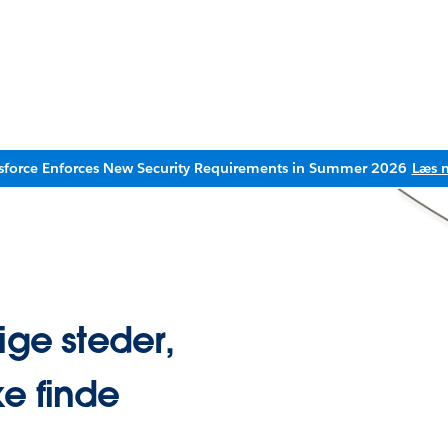
sforce Enforces New Security Requirements in Summer 2026
Læs 
ige steder,
e finde