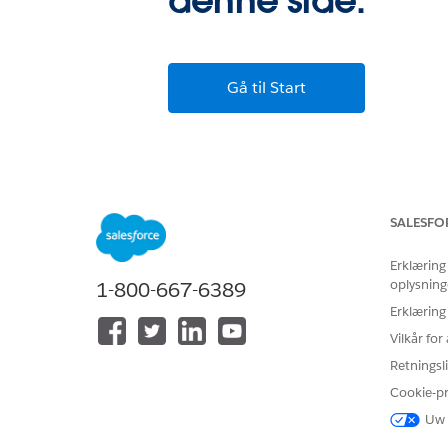
denne side.
Gå til Start
SALESFO
Erklæring
oplysning
1-800-667-6389
Erklæring
Vilkår fo
Retningsli
Cookie-p
Uw 