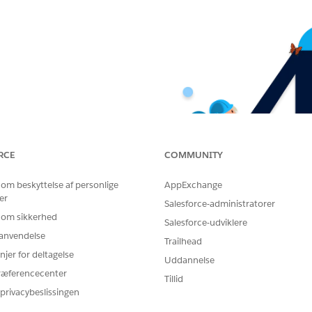
RCE
COMMUNITY
 om beskyttelse af personlige
AppExchange
er
Salesforce-administratorer
 om sikkerhed
Salesforce-udviklere
r anvendelse
Trailhead
njer for deltagelse
Uddannelse
ræferencecenter
Tillid
privacybeslissingen