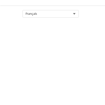
Select Org
Français