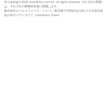
© Copyright 2026, Salesforce.com Inc. All rights reserved. それぞれの商標
解決策
は、それぞれの商標所有者に帰属します。
株式会社セールスフォース・ジャパン 東京都千代田区丸の内1-1-3 日本生命
丸の内ガーデンタワー（Salesforce Tower）
以下の項目は、この機能を有効にすることで追加のアクセ
スが許可されます:
CreatedByID
CreatedDate
LastModifiedbyID
LastModifiedDate
さらに、以下の項目は、取引の開始に関連するリードオブ
ジェクトのうち、Insert にも定義できるものです。
IsConverted
ConvertedDate
ConvertedAccountId
ConvertedContactId
ConvertedOpportunityId