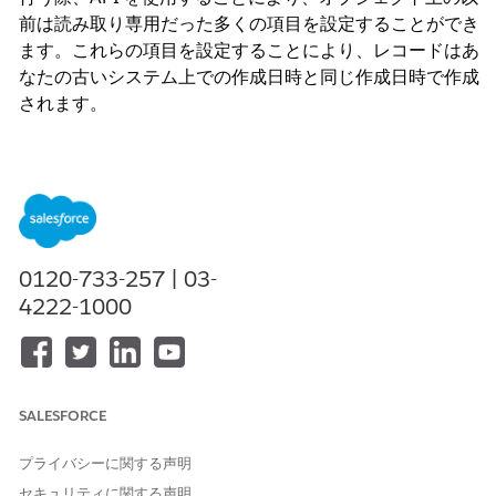
前は読み取り専用だった多くの項目を設定することができ
ます。これらの項目を設定することにより、レコードはあ
なたの古いシステム上での作成日時と同じ作成日時で作成
されます。
これらの項目は監査用の項目であるため、作成時にのみ設
定でき、更新時には設定できません。すでに Salesforce
にレコードが存在する場合は、.csv ファイルにエクスポー
トして Salesforce で削除した後、更新情報を新しいレコ
ードとしてインポートする必要があります。
0120-733-257 | 03-
4222-1000
一般的に、Salesforce はこの機能をデータ移行の際にのみ
有効にすることを推奨しています。外部システムから
Salesforce に新しいデータを定期的にコピーするような特
定のケースでは、この機能を恒久的に有効にすることがで
SALESFORCE
きます。この機能は、組織のシステム管理者が有効にする
必要があります。
プライバシーに関する声明
セキュリティに関する声明