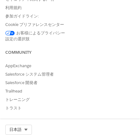
利用規約
注:
参加ガイドライン:
「監査項目の作成」機能は、Salesforce Winter '16
リリースから一般的に利用可能となりました。
Cookie プリファレンスセンター
値を更新することはできず、挿入することしかでき
お客様によるプライバシー
ません。
設定の選択肢
ToDo の挿入時に、ToDo が取引先責任者やリード
COMMUNITY
(WhoID)、または取引先、商談、キャンペーンなど
の他のレコード (WhatID) に関連付けられている場
AppExchange
合、「LastModifiedDate」および
Salesforce システム管理者
「LastModifiedBy」項目には、挿入された値が反映
Salesforce 開発者
されません。
Trailhead
[監査] 項目の設定には権限が必要です:
「すべてのデ
ータの編集」
トレーニング
「拡張メール」を有効にしてメールメッセージを挿
トラスト
入すると、自動作成される関連 ToDo レコードには
メールメッセージの作成日が使用されず、挿入日の
作成日が使用されます。
Select Org
日本語