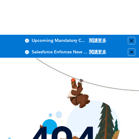
Upcoming Mandatory Changes to Public Key Infrastructure (PKI)
閱讀更多
Clo
Salesforce Enforces New Security Requirements in Summer 2026
閱讀更多
Clo