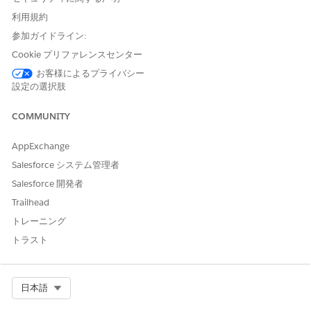
APEX トリガが設定されていない場合は 201 件目及び
250 件目レコードのみエラーとなり、後続のレコードに
利用規約
影響はありません。
参加ガイドライン:
しかし、データローダの処理時に APEX トリガが実行され
Cookie プリファレンスセンター
る場合、バッチサイズの単位で処理が実行されるため、
お客様によるプライバシー
全処理レコードが [600件] でバッチサイズが [200] の場
設定の選択肢
合、以下のように分割されます。
COMMUNITY
[1～200件] [201～400件] [401～600件]
AppExchange
Salesforce システム管理者
上記のような状況で [201件目,250件] にエラーとなるレ
コードがあり、
Salesforce 開発者
トリガの処理が実行される場合には、201 ～ 400件目の
Trailhead
データがすべてロールバックされますので、後続のレコー
トレーニング
ド(同じバッチに含まれるレコード)に影響を与える場合が
トラスト
あります。
ナレッジ記事番号
Select Org
日本語
000386170