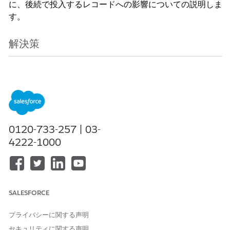
に、後続で投入するレコードへの影響についての説明しま
す。
解決策
データローダではレコード単位で処理するため、エラーと
なるレコードが含まれていても処理は正常に行われます。
しかし、データローダによるレコードの投入時に APEX ト
リガが実行される場合は、後続のレコードが処理されない
場合があります。
0120-733-257 | 03-
4222-1000
例えば以下の状況があったとします。
レコードの全処理件数 [600]
データローダのバッチサイズ [200]
SALESFORCE
エラーとなるレコード [201件目, 250件目]
プライバシーに関する声明
セキュリティに関する声明