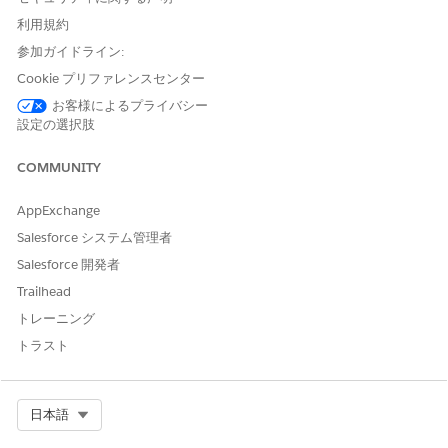
利用規約
参加ガイドライン:
将来の最終更新日の問題を防ぐ
Cookie プリファレンスセンター
お客様によるプライバシー
表示されない項目が特定されたら、[設定] に移動し、問題が発生
設定の選択肢
したユーザの
[項目レベルセキュリティ]
セクションと
[項目レベ
ルアクセス許可]
セクションの両方で項目にアクセスできることを
COMMUNITY
確認します。
AppExchange
ナレッジ記事番号
Salesforce システム管理者
000385745
Salesforce 開発者
Trailhead
トレーニング
この記事で問題は解決されましたか?
トラスト
ご意見をお待ちしております。
はい
いいえ
Select Org
日本語