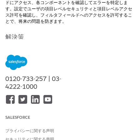
ドにアクセス、各コンポーネントを確認してエラーを特定しま
す。設定でユーザの項目レベルセキュリティと項目レベルアクセ
ス許可を確認し、フィルタフィールドへのアクセスを許可するこ
とで、将来の問題を防ぎます。
解決策
ダッシュボードコンポーネントのトラブルシューティング
1. 実行ユーザとしてログインします。
0120-733-257 | 03-
2. 問題のダッシュボードにアクセスします。
4222-1000
3. 使用中のダッシュボードの各コンポーネントをク
リックします。
問題が生じているコンポーネントがレポートビルダーに読み込ま
SALESFORCE
れ、エラーが表示される可能性があります。ここから、ダッシュ
ボードの更新を適切に実行できるユーザのフィルタリストと存在
しないフィルタリストを比較することで、どのフィルタが表示さ
プライバシーに関する声明
れなくなったかを確認できます。
セキュリティに関する声明