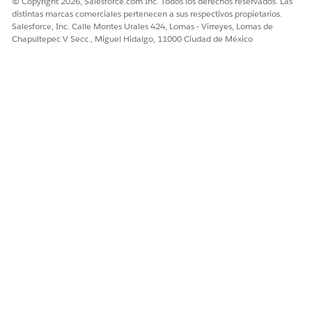
© Copyright 2026, Salesforce.com Inc. Todos los derechos reservados. Las
distintas marcas comerciales pertenecen a sus respectivos propietarios.
Salesforce, Inc. Calle Montes Urales 424, Lomas - Virreyes, Lomas de
Chapultepec V Secc., Miguel Hidalgo, 11000 Ciudad de México