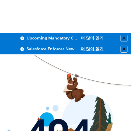
Upcoming Mandatory Changes to Public Key Infrastructure (PKI)
더 많이 읽기
Clo
Salesforce Enforces New Security Requirements in Summer 2026
더 많이 읽기
Clo