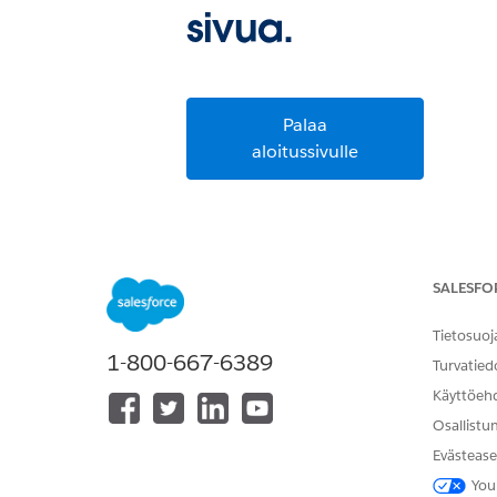
sivua.
Palaa
aloitussivulle
SALESFO
Tietosuoj
1-800-667-6389
Turvatied
Käyttöeh
Osallistu
Evästease
You