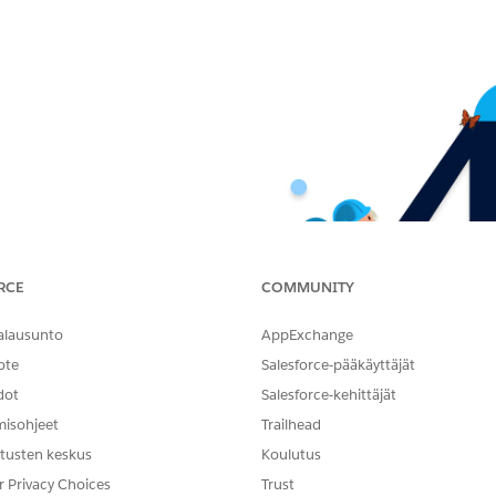
RCE
COMMUNITY
alausunto
AppExchange
ote
Salesforce-pääkäyttäjät
dot
Salesforce-kehittäjät
misohjeet
Trailhead
tusten keskus
Koulutus
r Privacy Choices
Trust