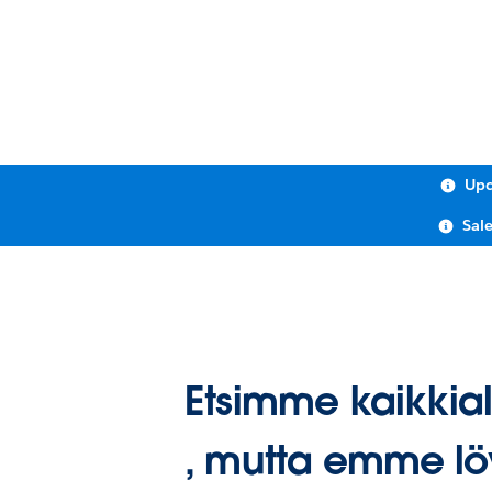
Upc
Sal
Etsimme kaikkial
, mutta emme lö