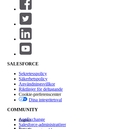
SALESFORCE
Sekretesspolicy
Säkerhetspolicy
Användningsvillkor
Riktlinjer för deltagande
Cookie-preferenscenter
Dina integritetsval
COMMUNITY
AppExchange
English
Salesforce-administratörer
Français