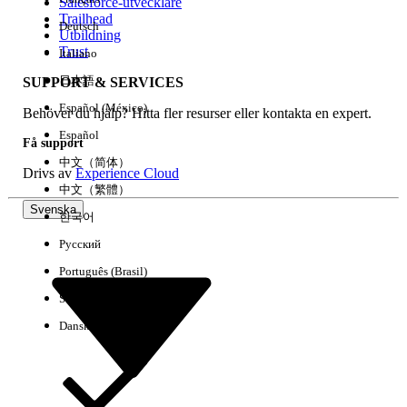
Salesforce-utvecklare
Trailhead
Deutsch
Utbildning
Trust
Italiano
日本語
SUPPORT & SERVICES
Español (México)
Behöver du hjälp? Hitta fler resurser eller kontakta en expert.
Español
Få support
中文（简体）
Drivs av
Experience Cloud
中文（繁體）
Svenska
한국어
Русский
Português (Brasil)
Suomi
Dansk