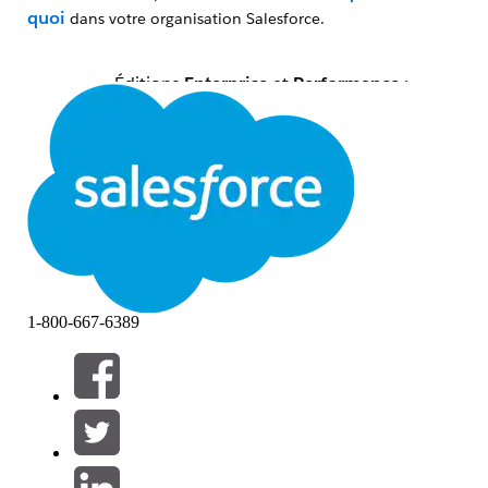
quoi
dans votre organisation Salesforce.
Éditions
Enterprise
et
Performance
:
permettent d'utiliser un
profil
personnalisé
ou un
ensemble
d'autorisations
.
Éditions
Contract Manager
,
Group
et
Professional
: incluent des
profils standard
qui ne peuvent pas être personnalisés par
défaut, mais des autorisations peuvent
être ajoutées.
1-800-667-6389
Contenu des articles
Autorisations d'administrateur
Autorisations des administrateurs de
sécurité