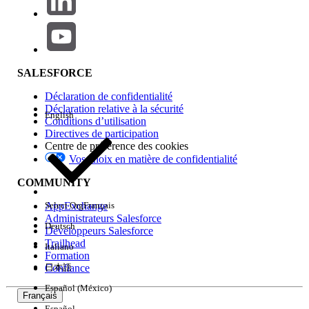
Autorisations de gestion des utilisateurs
Autorisations de données
Autorisations d’importation et
exportation
Autorisations de rapports et de tableaux
SALESFORCE
de bord
Déclaration de confidentialité
Autorisations de développeur
Déclaration relative à la sécurité
English
Autorisations de Chatter et communautés
Conditions d’utilisation
Directives de participation
Autorisations d’interface utilisateur
Centre de préférence des cookies
Autorisations d'objet
Vos choix en matière de confidentialité
COMMUNITY
Autorisations d'administrateur
AppExchange
Select Org
Français
Administrateurs Salesforce
Deutsch
Développeurs Salesforce
Trailhead
Italiano
Connecter l'organisation à une plate-
Formation
Confiance
日本語
forme d'environnement
: autorise
l'utilisateur à connecter l’organisation
Español (México)
Français
Salesforce à une plate-forme
Español