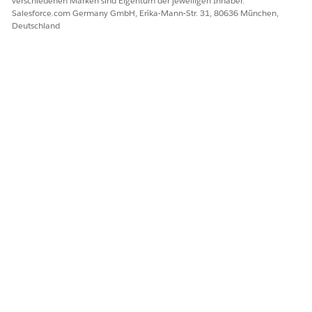
verschiedenen Marken sind Eigentum der jeweiligen Inhaber.
Salesforce.com Germany GmbH, Erika-Mann-Str. 31, 80636 München,
Deutschland