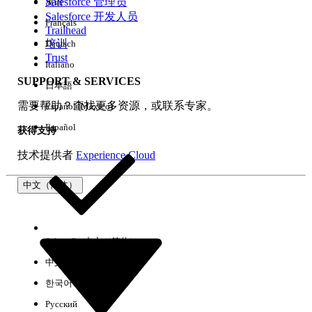
Salesforce 管理员
英语
Salesforce 开发人员
Français
Trailhead
培训
Deutsch
Trust
Italiano
SUPPORT & SERVICES
日本語
需要帮助？查找更多资源，或联系专家。
Español (México)
Español
获得支持
技术提供者
Experience Cloud
中文（简体）
Select Org
中文（简体）
中文（繁体）
한국어
Русский