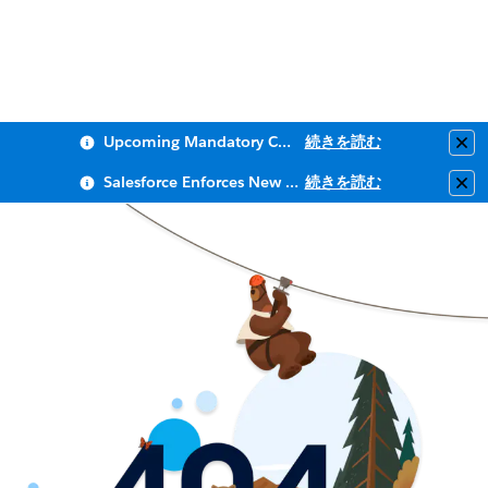
Upcoming Mandatory Changes to Public Key Infrastructure (PKI)
続きを読む
Clo
Salesforce Enforces New Security Requirements in Summer 2026
続きを読む
Clo