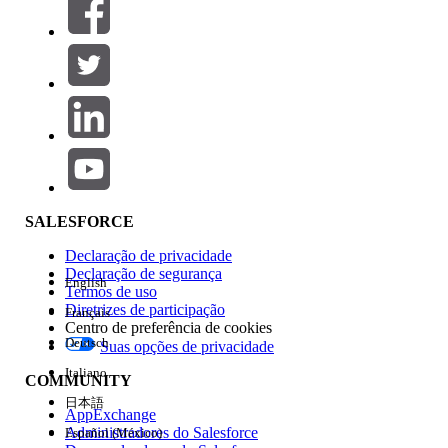
SALESFORCE
Declaração de privacidade
Declaração de segurança
English
Termos de uso
Diretrizes de participação
Français
Centro de preferência de cookies
Deutsch
Suas opções de privacidade
Italiano
COMMUNITY
日本語
AppExchange
Administradores do Salesforce
Español (México)