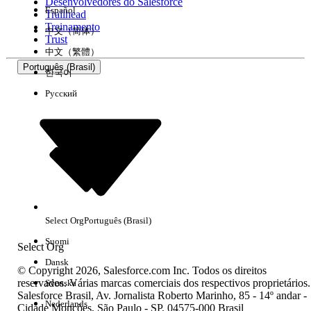
Desenvolvedores do Salesforce
Español
Trailhead
Treinamento
中文（简体）
Trust
中文（繁體）
Português (Brasil)
한국어
Русский
Select Org
Português (Brasil)
Suomi
Select Org
Dansk
© Copyright 2026, Salesforce.com Inc. Todos os direitos
reservados. Várias marcas comerciais dos respectivos proprietários.
Svenska
Salesforce Brasil, Av. Jornalista Roberto Marinho, 85 - 14º andar -
Nederlands
Cidade Monções, São Paulo - SP, 04575-000 Brasil