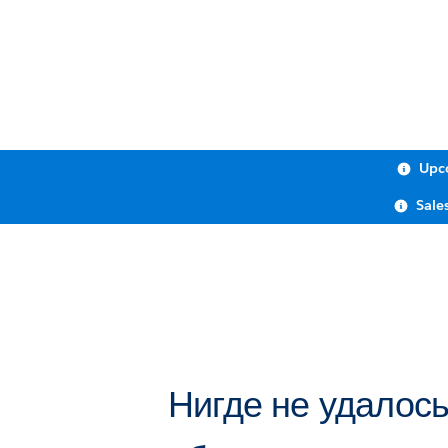
Upco
Sale
Нигде не удалос