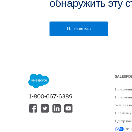
обнаружить эту с
На главную
SALESFO
Положени
1-800-667-6389
Положение
Условия и
Правила у
Центр нас
You