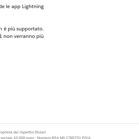
e le app Lightning 
n è più supportato. 
11 non verranno più 
re dall'ipotesi di 
opo il 31 dicembre 
1, è possibile che 
 funzioni. Le nuove 
prietà dei rispettivi titolari.
ale sociale 10.000 euro - Numero REA MI-1785731 P.IVA