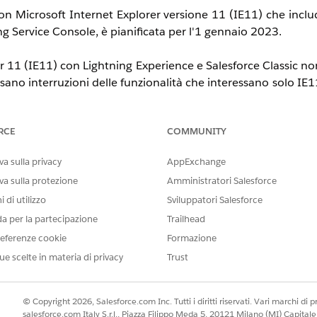
on Microsoft Internet Explorer versione 11 (IE11) che includ
g Service Console, è pianificata per l'1 gennaio 2023.
er 11 (IE11) con Lightning Experience e Salesforce Classic no
usano interruzioni delle funzionalità che interessano solo IE
RCE
COMMUNITY
sabilità, per inadempimento o atto illecito e a prescinde
utilizzo continuo di Lightning Experience con IE11 prima o d
a sulla privacy
AppExchange
va sulla protezione
Amministratori Salesforce
icembre 2022?
 di utilizzo
Sviluppatori Salesforce
da per la partecipazione
Trailhead
a che il browser IE11 non è supportato. Se si utilizza IE1
eferenze cookie
Formazione
force Classic e non è garantita la corretta operatività delle
ue scelte in materia di privacy
Trust
ser correnti.
© Copyright 2026, Salesforce.com Inc. Tutti i diritti riservati. Vari marchi di pro
salesforce.com Italy S.r.l., Piazza Filippo Meda 5, 20121 Milano (MI) Capit