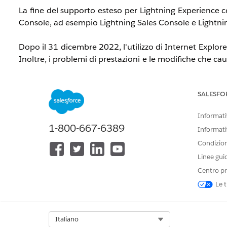
La fine del supporto esteso per Lightning Experience c
Console, ad esempio Lightning Sales Console e Lightnin
Dopo il 31 dicembre 2022, l'utilizzo di Internet Explor
Inoltre, i problemi di prestazioni e le modifiche che ca
corretti. 
SALESFO
Salesforce e le sue Affiliate non hanno alcuna respon
responsabilità, in connessione a danni derivanti dall'
Informativ
2022.
1-800-667-6389
Informati
È possibile continuare a utilizzare IE11 dopo il 31 d
Condizioni
Linee gui
In Salesforce appare un banner permanente che comunic
Centro pr
venga bloccato l'accesso a Lightning Experience e Sales
Le t
funzionalità sono supportate e disponibili solo nei brow
Quali rischi di sicurezza comporta l'utilizzo di IE11?
Select Org
Italiano