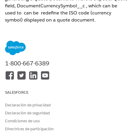
field, DocumentCurrencySymbol__c , which can be
used to can be redefine the ISO code (currency
symbol) displayed on a quote document.
NOTE:
The information below applies to sites that
have
multi-currency enabled
in their Salesforce
Org.
1-800-667-6389
Solución
DocumentCurrencySymbol__c is a special CPQ Quote field
that uses a formula to return a currency symbol in Text
format. The Currency ISO code displays the desired symbol
SALESFORCE
instead of the ISO code from the Quote. Below are the steps
to create the field:
Declaración de privacidad
1. Go to
Setup
.
Declaración de seguridad
2. Click
Objects
.
Condiciones de uso
3. Click
Quote
(SBQQ__Quote__c).
Directrices de participación