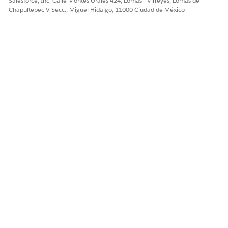
Salesforce, Inc. Calle Montes Urales 424, Lomas - Virreyes, Lomas de
Salesforce CPQ Special Fields
Chapultepec V Secc., Miguel Hidalgo, 11000 Ciudad de México
Número del artículo de conocimiento
000385086
¿RESOLVIÓ ESTE ARTÍCULO SU PROBLEMA?
¡Háganos saber cómo podemos mejorar!
Sí
No