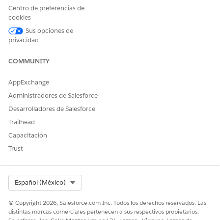
4. Click
New Field
.
Centro de preferencias de
5. Click
Formula | Text
for return type.
cookies
6. The field API name
Sus opciones de
is DocumentCurrencySymbol__c.
privacidad
7. Set field level security for field. Click
Save
.
COMMUNITY
8. Set page layouts for field. Click
Save
.
Example Formula:
AppExchange
Administradores de Salesforce
CASE( CurrencyIsoCode, "EUR","€", "GBP","£", "$"
Desarrolladores de Salesforce
Trailhead
NOTE
: This field only applies to currency fields with the SBQQ
Capacitación
namespace (CPQ fields) on the Quote Document. This special
Trust
field only applies to line items sections in the document and
does not apply to HTML content or merge fields.
Select Org
Español (México)
Recursos adicionales
© Copyright 2026, Salesforce.com Inc. Todos los derechos reservados. Las
distintas marcas comerciales pertenecen a sus respectivos propietarios.
SEE ALSO