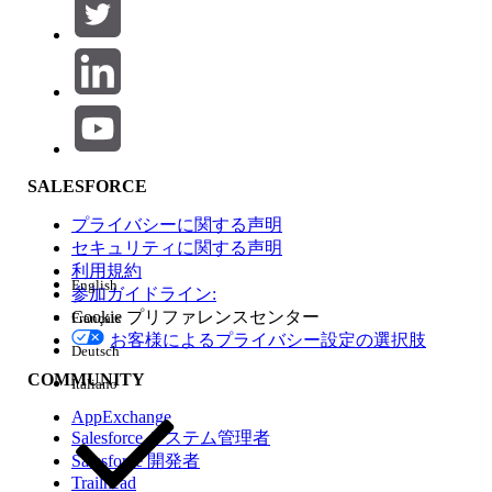
この例では、個々のインデックスには次のように入力されま
す。
ID.dim
Index
Value
SALESFORCE
1
a01
プライバシーに関する声明
2
a02
セキュリティに関する声明
利用規約
3
a03
English
参加ガイドライン:
Cookie プリファレンスセンター
Français
Name.dim
お客様によるプライバシー設定の選択肢
Deutsch
COMMUNITY
Index
Value
Italiano
AppExchange
1
Alice
Salesforce システム管理者
Salesforce 開発者
3
Carol
Trailhead