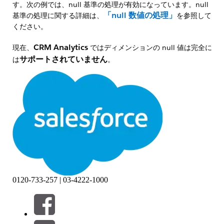
す。次の例では、null 基準の処理が有効になっています。null
「null 数値の処理」
基準の処理に関する詳細は、
を参照して
ください。
CRM Analytics
現在、
ではディメンションの null 値は完全に
サポートされていません
は
。
null ディメンションを含むデータセット構造
レコードのディメンションに値がない (null) の場合、そのレコ
ードはディメンションのインデックスに存在しません。
ソースデータ例:
ID
Name
Amo
0120-733-257 | 03-4222-1000
a01
Alice
a02
40
a03
Carol
30