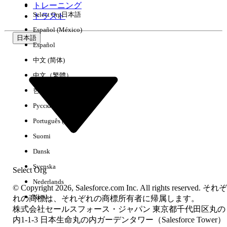
トレーニング
Amount.mea
Select Org
日本語
トラスト
Español (México)
Index
Value
日本語
Español
1
-
中文 (简体)
2
40
中文（繁體）
한국어
3
30
Русский
Português (Brasil)
注:
すべてが入力された ID ディメンションと金額基準 (null 値
Suomi
が含まれる) には 3 つのレコードすべてが存在します。名前デ
ィメンションに null 値は存在しません。
Dansk
グルーピング、絞り込み、順序設定
Svenska
Select Org
グルーピング
絞り込み
順序
ディメンションでの
、
、または
Nederlands
© Copyright 2026, Salesforce.com Inc. All rights reserved. それぞ
設定
(並び替え) を行う場合、そのディメンションに存在する値
Norsk
れの商標は、それぞれの商標所有者に帰属します。
のみが結果に含まれます。つまり、ディメンションの値が null
株式会社セールスフォース・ジャパン 東京都千代田区丸の
のレコードは、そのディメンションがクエリのグルーピング、
内1-1-3 日本生命丸の内ガーデンタワー（Salesforce Tower）
され
絞り込み、または順序設定に使用された場合、結果に表示