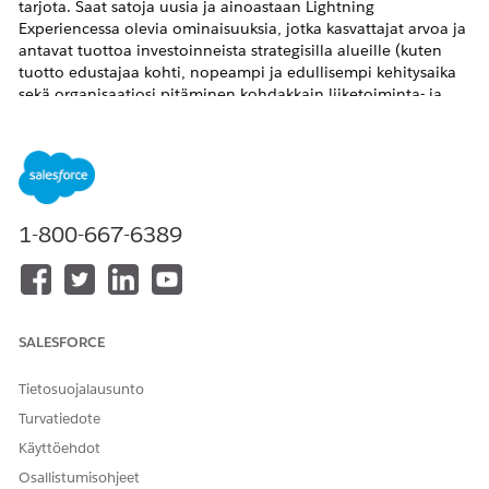
tarjota. Saat satoja uusia ja ainoastaan Lightning
Experiencessa olevia ominaisuuksia, jotka kasvattajat arvoa ja
antavat tuottoa investoinneista strategisilla alueille (kuten
tuotto edustajaa kohti, nopeampi ja edullisempi kehitysaika
sekä organisaatiosi pitäminen kohdakkain liiketoiminta- ja
prosessimuutoksien kanssa), operatiivisilla alueilla (kuten
parantuneet voittosuhteet ja suurempi mahdollisuuksien
myyntiputki) sekä kokonaisvaltainen Salesforcen käyttöönotto
loppukäyttäjille, mikä pienentää kustannuksia ja tukitarpeita.
Mitä nopeammin siirryt, sitä vähennät teknistä velkaa kerrytät!
1-800-667-6389
Tämä kriittinen päivitys ei ole pakotettu siirtyminen.
Salesforce Classic ei ole katoamassa. Sinulla on enemmän
hallintaa siitä keillä käyttäjillä on käyttöoikeudet, kun
Lightning Experience otetaan käyttöön. Hyödynnä aika ennen
päivityksen aktivointia varmistaaksesi organisaatiosi
SALESFORCE
valmiuden ja valmistellaksesi käyttäjät tulevaan.
Tietosuojalausunto
Turvatiedote
Ratkaisu
Käyttöehdot
Osallistumisohjeet