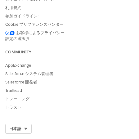
とセッションをロックする] を探します。
利用規約
参加ガイドライン:
Lightning Experience
Cookie プリファレンスセンター
お客様によるプライバシー
歯車アイコンをクリックします。
設定の選択肢
[設定]
をクリックします。
COMMUNITY
[クイック検索] ボックスに「セッションの設定」と
入力します。
AppExchange
[セッションの設定]
を選択します。
Salesforce システム管理者
[セッションの設定] で、[ログイン時の IP アドレス
Salesforce 開発者
とセッションをロックする] を探します。
Trailhead
注意：セッションの設定にアクセスするには、システム管理者で
トレーニング
あるか、プロファイルの「
設定・定義を参照する
」権限が有効と
なっている必要があります。
トラスト
Select Org
日本語
解決策