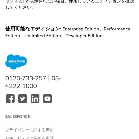
ックする] が表示されない場合、使用しているエディションを確認
してください。
使用可能な
エディション
: Enterprise Edition、Performance
Edition、Unlimited Edition、Developer Edition
セッション設定で [セッションを最初に使用したドメインにセッシ
ョンをロックする] 機能を利用できますが、[ログイン時の IP アド
レスとセッションをロックする] 機能がないことがわかります。
以下から確認できます。
0120-733-257 | 03-
4222-1000
Salesforce Classic
[設定]
をクリックします。
[クイック検索] ボックスに「セッションの設定」と
SALESFORCE
入力します。
[セッションの設定]
を選択します。
プライバシーに関する声明
[セッションの設定] で、[ログイン時の IP アドレス
セキュリティに関する声明