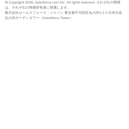
© Copyright 2026, Salesforce.com Inc. All rights reserved. それぞれの商標
は、それぞれの商標所有者に帰属します。
[ログイン時の IP アドレスとセッションをロックする] 設定は、
株式会社セールスフォース・ジャパン 東京都千代田区丸の内1-1-3 日本生命
Enterprise Edition
Performance Edition
Unlimited
、
、
丸の内ガーデンタワー（Salesforce Tower）
Edition
Developer Edition
、
の組織でのみ使用できます。こ
れらの組織でない場合は、この設定を利用することはできませ
ん。
例外: 最適な結果を得るために [セッションの設定] の [ログイン時
の IP アドレスとセッションをロックする] は無効にしておくこと
を推奨します。この機能が有効な場合、単一の IP セッション内で
はないユーザーはログアウトされることがありますが、これは設
計どおりの動作です。
ナレッジ記事番号
000380975
この記事で問題は解決されましたか?
ご意見をお待ちしております。