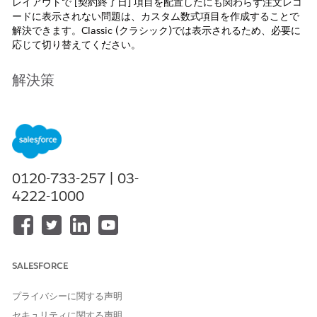
レイアウトで [契約終了日] 項目を配置したにも関わらず注文レコ
ードに表示されない問題は、カスタム数式項目を作成することで
解決できます。Classic (クラシック)では表示されるため、必要に
応じて切り替えてください。
解決策
注文オブジェクトに以下の式でカスタム数式項目（日付）を作成
して利用してください。
式: Contract.EndDate
0120-733-257 | 03-
また、Classic では契約終了日が表示されるため、必要に応じて
4222-1000
Classic に切り替えてください。
ナレッジ記事番号
000381157
SALESFORCE
プライバシーに関する声明
セキュリティに関する声明