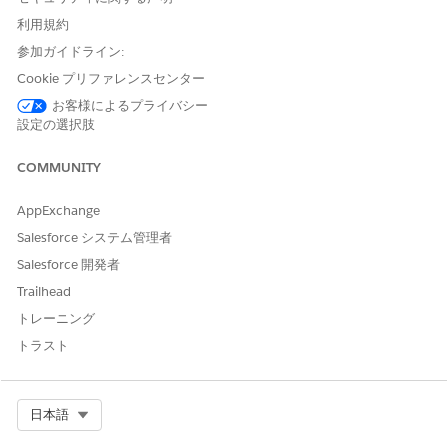
アクティビティの作成中、構成セクションは空白に
利用規約
なりますが、これは想定どおりです。
「次へ」
をク
参加ガイドライン:
リックして次のセクションに進んでください。
Cookie プリファレンスセンター
実行後、データエクステンションフォルダーのルー
お客様によるプライバシー
トにある「Contacts Without Channel Address」デ
設定の選択肢
ータエクステンションを確認する。
COMMUNITY
AppExchange
注意1:
データ抽出アクティビティ実行時のエラーを防ぐ
ために、親ビジネスユニットにFTPユーザーが存在しない
Salesforce システム管理者
場合は事前に作成してください。
Add Marketing Cloud
Salesforce 開発者
SFTP User
を参照してご作成ください。
Trailhead
注意2:
データ抽出アクティビティ実行時にエラーがあっ
トレーニング
たかを検知するには、アクティビティタブで一回実行では
トラスト
なく、オートメーションに入れてから実行するようにして
ください。
Select Org
日本語
その他のリソース