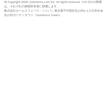
© Copyright 2026, Salesforce.com Inc. All rights reserved. それぞれの商標
は、それぞれの商標所有者に帰属します。
チャネルアドレスを持たない連絡先の検索
株式会社セールスフォース・ジャパン 東京都千代田区丸の内1-1-3 日本生命
丸の内ガーデンタワー（Salesforce Tower）
ナレッジ記事番号
000381261
この記事で問題は解決されましたか?
ご意見をお待ちしております。
はい
いいえ