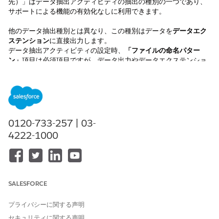
先）」はデータ抽出アクティビティの抽出の種別の一つであり、
サポートによる機能の有効化なしに利用できます。
他のデータ抽出種別とは異なり、この種別はデータを
データエク
ステンション
に直接出力します。
データ抽出アクティビティの設定時、
「ファイルの命名パター
ン」
項目は必須項目ですが、データ出力やデータエクステンショ
ンの命名パターンを制御するものではありません。
何らかの値が
入っていれば問題なく動作いたします。
データ抽出を実行する際、アカウントにFTPユーザーがまだ作成
されていない場合はエラーが表示されます。
0120-733-257 | 03-
重要:
Contacts Without Channel Address データ抽出を設定する
4222-1000
際は、親ビジネスユニットで操作してください。子ビジネスユニ
ット内で設定した場合、レコードは返されません。
解決策
SALESFORCE
「Contacts Without Channel Address」データ抽出
プライバシーに関する声明
アクティビティの設定に、任意の
ファイルの命名パ
セキュリティに関する声明
ターン
を追加する。