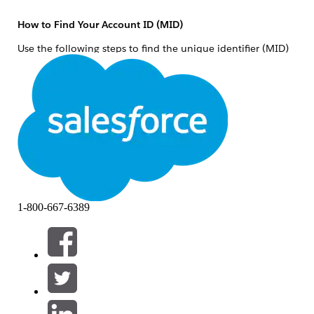
How to Find Your Account ID (MID)
Use the following steps to find the unique identifier (MID)
for your Salesforce Marketing Cloud account.
How to find your MID
Log in to Marketing Cloud, then hover over the
account name in the upper right corner of the
screen.
Confirm the displayed MID: xxxxxxx (7 or 9
digits).
1-800-667-6389
Número del artículo de conocimiento
000381956