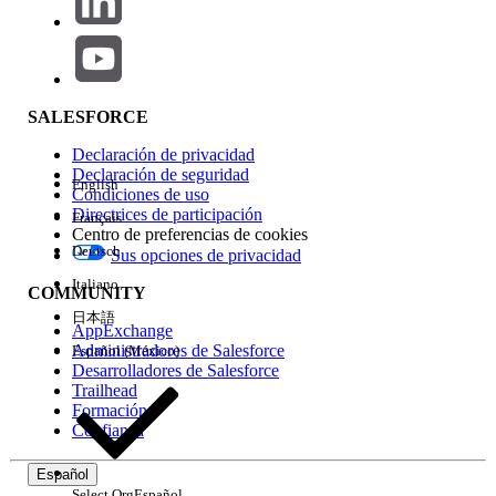
¿RESOLVIÓ ESTE ARTÍCULO SU PROBLEMA?
¡Háganos saber cómo podemos mejorar!
Sí
No
SALESFORCE
Declaración de privacidad
Declaración de seguridad
English
Condiciones de uso
Directrices de participación
Français
Centro de preferencias de cookies
Deutsch
Sus opciones de privacidad
Italiano
COMMUNITY
日本語
AppExchange
Administradores de Salesforce
Español (México)
Desarrolladores de Salesforce
Trailhead
Formación
Confianza
Español
Select Org
Español