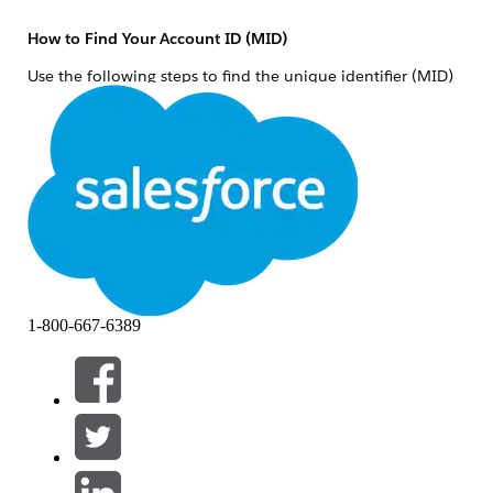
How to Find Your Account ID (MID)
Use the following steps to find the unique identifier (MID)
for your Salesforce Marketing Cloud account.
How to find your MID
Log in to Marketing Cloud, then hover over the
account name in the upper right corner of the
screen.
Confirm the displayed MID: xxxxxxx (7 or 9
digits).
1-800-667-6389
Knowledge-artikkelin numero
000381956