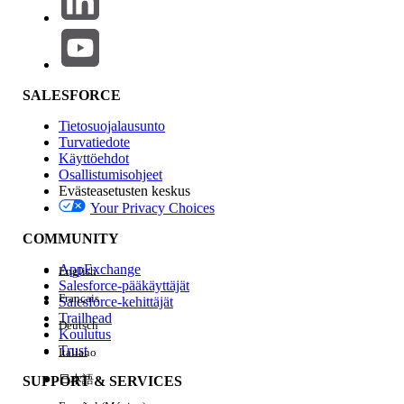
RATKAISIKO TÄMÄ ARTIKKELI ONGELMASI?
Anna palautetta, jotta voimme kehittyä!
Kyllä
Ei
SALESFORCE
Tietosuojalausunto
Turvatiedote
Käyttöehdot
Osallistumisohjeet
Evästeasetusten keskus
Your Privacy Choices
COMMUNITY
AppExchange
English
Salesforce-pääkäyttäjät
Français
Salesforce-kehittäjät
Trailhead
Deutsch
Koulutus
Trust
Italiano
日本語
SUPPORT & SERVICES