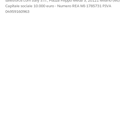
salesforce.com Italy S.r.l., Piazza Filippo Meda 5, 20121 Milano (MI)
Capitale sociale 10.000 euro - Numero REA MI-1785731 P.IVA
04959160963