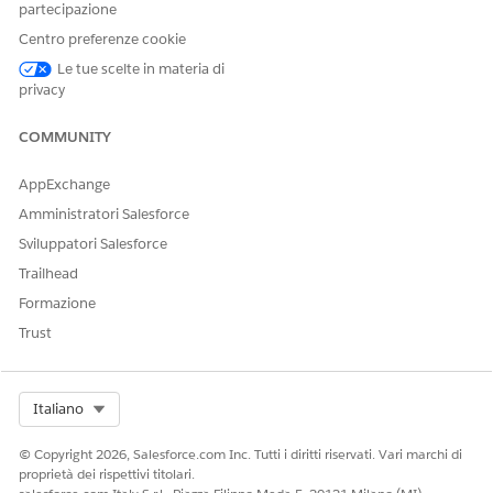
partecipazione
Facci sapere, così possiamo migliorare!
Centro preferenze cookie
Sì
No
Le tue scelte in materia di
privacy
COMMUNITY
AppExchange
Amministratori Salesforce
Sviluppatori Salesforce
Trailhead
Formazione
Trust
Select Org
Italiano
© Copyright 2026, Salesforce.com Inc. Tutti i diritti riservati. Vari marchi di
proprietà dei rispettivi titolari.