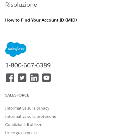
Risoluzione
How to Find Your Account ID (MID)
Use the following steps to find the unique identifier (MID) for
your Salesforce Marketing Cloud account.
How to find your MID
1-800-667-6389
Log in to Marketing Cloud, then hover over the account
name in the upper right corner of the screen.
Confirm the displayed MID: xxxxxxx (7 or 9 digits).
SALESFORCE
Numero articolo Knowledge
Informativa sulla privacy
000381956
Informativa sulla protezione
Condizioni di utilizzo
Linee guida per la
QUESTO ARTICOLO HA RISOLTO IL PROBLEMA?