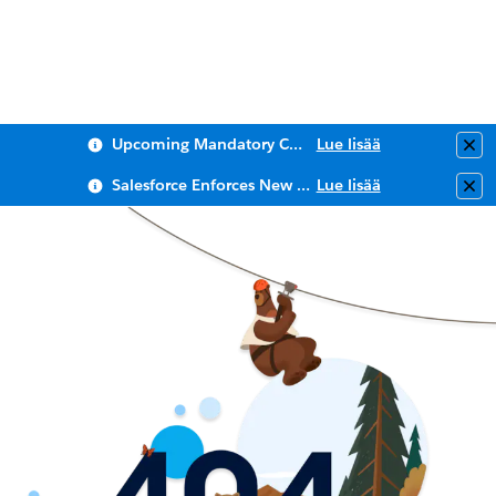
Upcoming Mandatory Changes to Public Key Infrastructure (PKI)
Lue lisää
Clo
Salesforce Enforces New Security Requirements in Summer 2026
Lue lisää
Clo