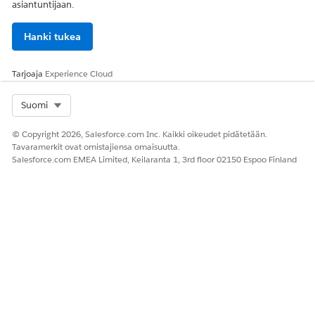
asiantuntijaan.
Hanki tukea
Tarjoaja
Experience Cloud
Select Org
Suomi
© Copyright 2026, Salesforce.com Inc. Kaikki oikeudet pidätetään.
Tavaramerkit ovat omistajiensa omaisuutta.
Salesforce.com EMEA Limited, Keilaranta 1, 3rd floor 02150 Espoo Finland