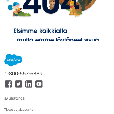
Etsimme kaikkialta
, mutta emme löytäneet sivua.
Palaa
aloitussivulle
1-800-667-6389
SALESFORCE
Tietosuojalausunto