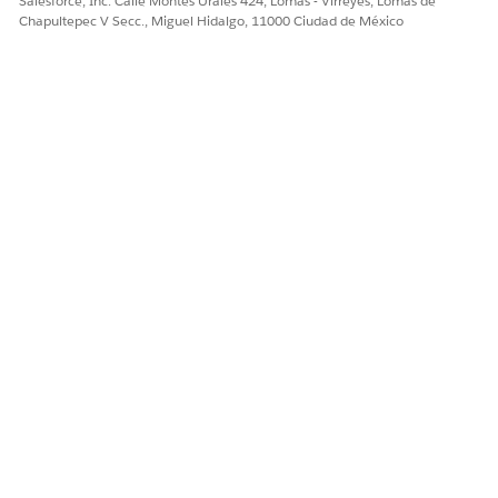
Salesforce, Inc. Calle Montes Urales 424, Lomas - Virreyes, Lomas de
Chapultepec V Secc., Miguel Hidalgo, 11000 Ciudad de México
Evento todo el día: (IsAllDayEvent)
Asunto: (Subject)
Inicio: (StartDateTime)
End: (EndDateTime)
1. Vaya al perfil del usuario afectado en
configuracion.
2. Edite la seguridad de nivel de campo para el
objeto Evento.
3. Asegúrese de que hay al menos acceso de
lectura a los campos mencionados anteriormente.
Si necesita aclaraciones sobre esta resolución, por favor
registre un caso con soporte.
Número del artículo de conocimiento