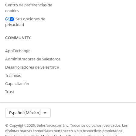
Mientras que los mismos eventos aparecerán muy bien
Centro de preferencias de
cookies
en Classico.
Sus opciones de
privacidad
El calendario Salesforce Eventos puede mostrar el
siguiente mensaje de error:
COMMUNITY
Ha ocurrido un error inesperado. Vuelva a intentarlo
AppExchange
más tarde o comuníquese con el servicio de atención
Administradores de Salesforce
al cliente de salesforce.com
Desarrolladores de Salesforce
Trailhead
Capacitación
Trust
Solución
Select Org
Español (México)
Para corregir este problema, los perfiles del usuario
afectado necesitarán al menos acceso de lectura a los
© Copyright 2026, Salesforce.com Inc. Todos los derechos reservados. Las
distintas marcas comerciales pertenecen a sus respectivos propietarios.
siguientes campos de eventos: