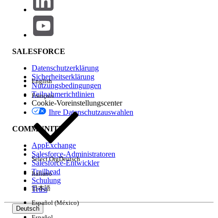
1. Herunterladen und Installieren von OpenJDK,
Version 11
<Windows>
SALESFORCE
Java Runtime Environment (JRE), Version 11 oder höher
Datenschutzerklärung
Sicherheitserklärung
(Zulu OpenJDK, Version 11 oder höher etc.)
English
Nutzungsbedingungen
Teilnahmerichtlinien
Français
Cookie-Voreinstellungscenter
<macOS>
Ihre Datenschutzauswahlen
Java Runtime Environment (JRE), Version 11 oder höher
COMMUNITY
(Zulu OpenJDK, Version 11 oder höher etc.)
AppExchange
Salesforce-Administratoren
Select Org
Deutsch
Salesforce-Entwickler
Trailhead
Italiano
Schulung
日本語
Trust
Installieren von Zulu JDK
Español (México)
Deutsch
Für Windows
Español