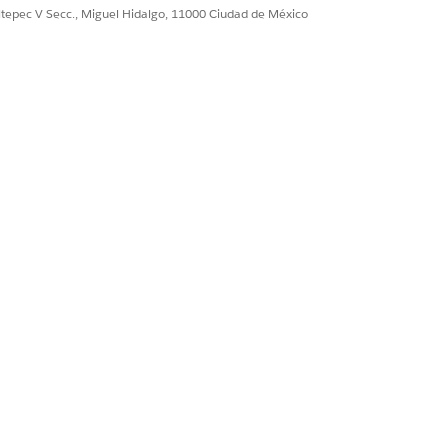
a URL original. Si se
ultepec V Secc., Miguel Hidalgo, 11000 Ciudad de México
Sí
No