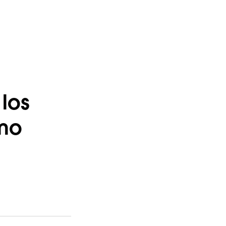
los
omo