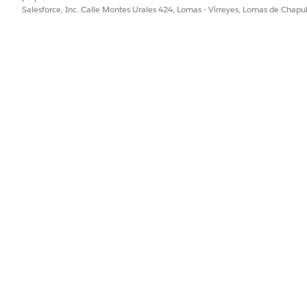
té conectado a la red interna de su compañía
para visitar l
Salesforce, Inc. Calle Montes Urales 424, Lomas - Virreyes, Lomas de Chap
I para borrar la reenvío de CNAME para el tráfico interno.
 consulte
este artículo
.