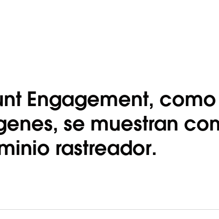
unt Engagement, como 
ágenes, se muestran c
inio rastreador.