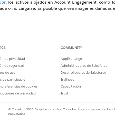
dor
, los activos alojados en Account Engagement, como los
ñada o no cargarse. Es posible que vea imágenes dañadas 
E no está reenviando el tráfico interno de su sistema 
 equipo de TI configure el CNAME en su DNS interno. Exis
RCE
COMMUNITY
 externa.
ón de privacidad
AppExchange
ón de seguridad
Administradores de Salesforce
pañía, tome la URL de página/archivo/vínculo dañada o que f
nes de uso
Desarrolladores de Salesforce
 si este era su vínculo:
es de participación
Trailhead
p
 preferencias de cookies
Capacitación
 opciones de privacidad
Trust
 si el formato mira fuera), tendrá que trabajar con su equip
© Copyright 2026, Salesforce.com Inc. Todos los derechos reservados. Las d
propietarios.