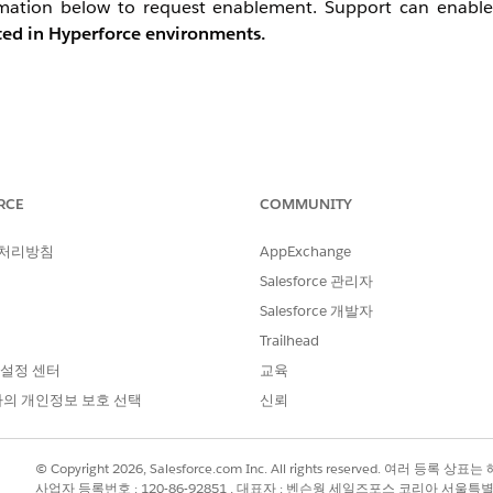
ormation below to request enablement. Support can enable
rted in Hyperforce environments.
t the file output destination to Safehouse.
RCE
COMMUNITY
xtract) — set both the file source and output destination to 
 처리방침
AppExchange
Salesforce 관리자
th BOM / line endings: CRLF.
Salesforce 개발자
 desired destination.
Trailhead
 설정 센터
교육
의 개인정보 보호 선택
신뢰
© Copyright 2026, Salesforce.com Inc. All rights reserved. 여러 등
사업자 등록번호 : 120-86-92851 , 대표자 : 벤슨웡 세일즈포스 코리아 서울특