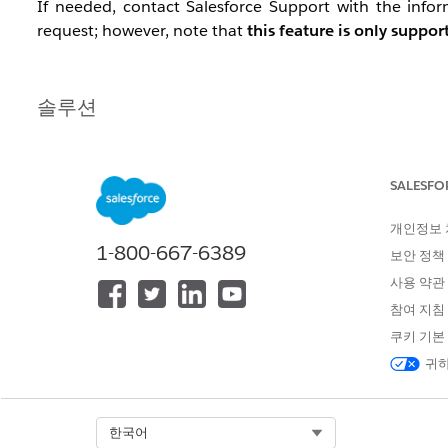
If needed, contact Salesforce Support with the inf
request; however, note that
this feature is only suppo
솔루션
Configuration Example
Data Extract activity (Extract data extension) — se
SALESFO
Data Extract activity (File Convert / FileConvert E
개인정보
Convert To: select UTF8
1-800-667-6389
Check : Is File In Safe House
보안 정책
The output file will have
encoding: UTF-8 wi
사용 약관
Use a File Transfer activity to move the file to the
참여 지침
쿠키 기본
귀하
Dependency Timing
As needed.
Select Org
한국어