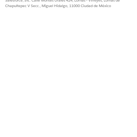
Salesforce, Inc. Calle Montes Urales 424, Lomas - Virreyes, Lomas de
Chapultepec V Secc., Miguel Hidalgo, 11000 Ciudad de México
NOTA: No hay historial de actividad que se almacene
en el contrato para la notificación de caducidad
entregado.
Más información sobre los contratos y su uso se puede
encontrar a través del enlace Ayuda y formación.
Ver también:
Salesforce IP Address to whitelist
Número del artículo de conocimiento
000385179
¿RESOLVIÓ ESTE ARTÍCULO SU PROBLEMA?
¡Háganos saber cómo podemos mejorar!