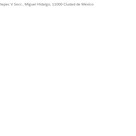
ultepec V Secc., Miguel Hidalgo, 11000 Ciudad de México
spectos
rospecto de manera