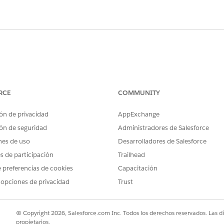
r administrador del sistema para realizar las acciones incluida
be tener los permisos "Transferir prospectos" o "Gestiona
RCE
COMMUNITY
 respectivamente.
n su administrador del sistema.
ón de privacidad
AppExchange
ón de seguridad
Administradores de Salesforce
pecto en varios registros:
nes de uso
Desarrolladores de Salesforce
as de
Prospecto
disponibles.
es de participación
Trailhead
signar a un nuevo propietario.
 preferencias de cookies
Capacitación
 encima de la vista de lista.
 opciones de privacidad
Trust
propietario.
© Copyright 2026, Salesforce.com Inc. Todos los derechos reservados. Las d
propietarios.