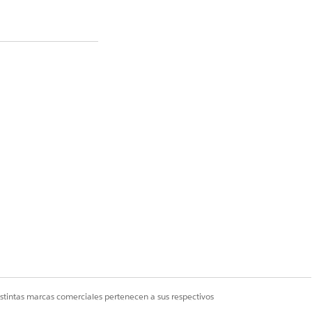
s aquí.
r prospectos" para
istintas marcas comerciales pertenecen a sus respectivos