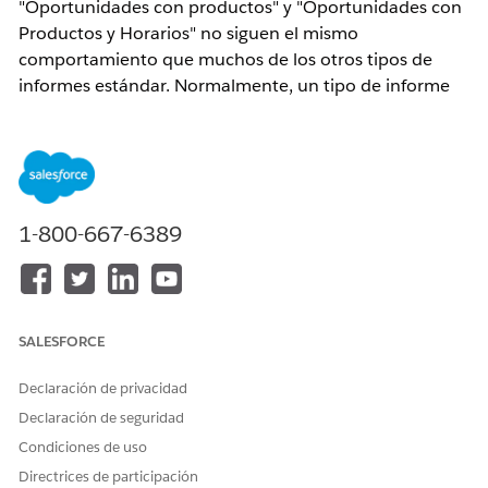
"Oportunidades con productos" y "Oportunidades con
Productos y Horarios" no siguen el mismo
comportamiento que muchos de los otros tipos de
informes estándar. Normalmente, un tipo de informe
con este esquema de nombramiento requeriría que un
producto (
Partidas
de Oportunidad) se haya asociado
con cualquier oportunidad que se muestra en los
resultados del informe.
Este no es el caso para este tipo de informe:
1-800-667-6389
En los resultados de este informe se incluyen tanto las
oportunidades con y sin productos asociados
(
Partidas
de
Oportunidad
). Las Oportunidades con
artículos de línea mostrarán la información
SALESFORCE
correspondiente de los registros de partidas
individuales. Las oportunidades que carezcan de un
Declaración de privacidad
producto simplemente mostrarán la información del
Declaración de seguridad
producto como un campo en blanco.
Condiciones de uso
Directrices de participación
Solución