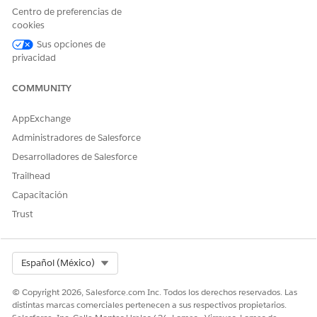
Centro de preferencias de
cookies
El campo "tiene productos" puede emplearse para
Sus opciones de
reducir los resultados del informe utilizando un valor
privacidad
verdadero o falso o un filtro cruzado "Oportunidades
con productos" puede ser añadido al informe.
COMMUNITY
Para más información acerca de los filtros transversales,
AppExchange
consulte el artículo "Crear un filtro cruzado"
Administradores de Salesforce
Desarrolladores de Salesforce
Número del artículo de conocimiento
Trailhead
000385921
Capacitación
Trust
¿RESOLVIÓ ESTE ARTÍCULO SU PROBLEMA?
¡Háganos saber cómo podemos mejorar!
Select Org
Español (México)
Sí
No
© Copyright 2026, Salesforce.com Inc. Todos los derechos reservados. Las
distintas marcas comerciales pertenecen a sus respectivos propietarios.