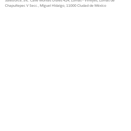
Salesforce, Inc. Calle Montes Urales 424, Lomas - Virreyes, Lomas de
Chapultepec V Secc., Miguel Hidalgo, 11000 Ciudad de México