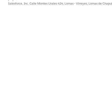
Salesforce, Inc. Calle Montes Urales 424, Lomas - Virreyes, Lomas de Chap
esultados, en lugar los resultados llegarán automáticamen
 la selección de una función y guardar el nivel de jerarq
cionado, independientemente de la función del usuario que e