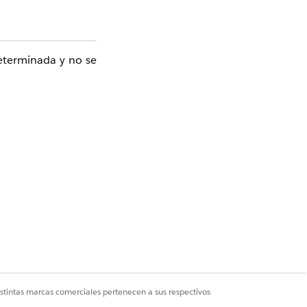
determinada y no se
 necesario abrir el
 que la casilla de
cionar la opción de
istintas marcas comerciales pertenecen a sus respectivos
ue son visibles sin