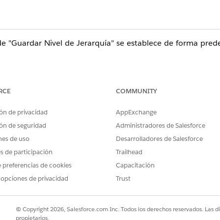
n de "Guardar Nivel de Jerarquía" se establece de forma pre
iliza tipos de informes estándar.
RCE
COMMUNITY
ón de privacidad
AppExchange
que usted pueda desmarcar "Guardar Jerarquía de Nivel" es
jerarquía de funciones y haga clic en Guardar. Observe
ón de seguridad
Administradores de Salesforce
vada o desactivada.
nes de uso
Desarrolladores de Salesforce
es de participación
Trailhead
 preferencias de cookies
Capacitación
 opciones de privacidad
Trust
forme y hacer clic en Guardar o Guardar como puede propor
" si se ha guardado previamente con el nivel de jerarquía.
© Copyright 2026, Salesforce.com Inc. Todos los derechos reservados. Las d
propietarios.
 los tipos de informe estándar en los que los registros q