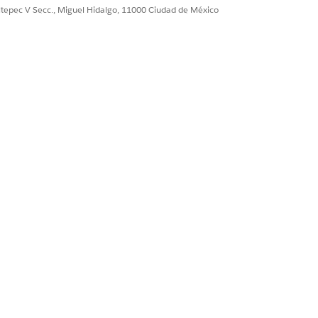
ultepec V Secc., Miguel Hidalgo, 11000 Ciudad de México
te a la función del
uía, desglosará los
jecuta el informe.
Sí
No