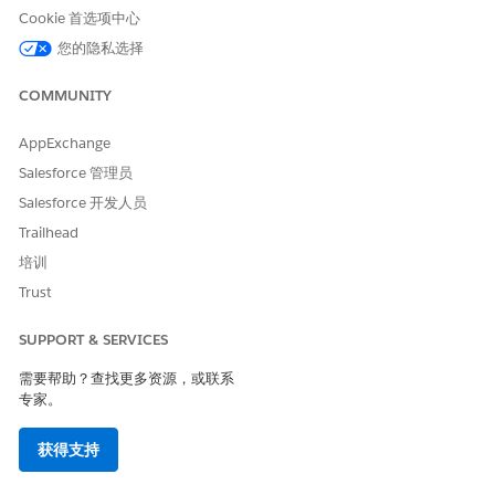
Cookie 首选项中心
2.002
域未知
收件人域不存在。
您的隐私选择
2.003
错误地址
语法电子邮件地址无效。
COMMUNITY
2.999
其他
此地址不接受邮件。
AppExchange
3.001
邮箱已满
收件人的邮箱已满或超过
Salesforce 管理员
3.002
不活动帐户
地址暂时不可用。
Salesforce 开发人员
3.003
暂时域故障
接收域暂时不可用。
Trailhead
培训
3.999
其他
邮箱暂时不可用。
Trust
您和其他发件人的传送尝
4.001
服务器过忙
件服务器。
SUPPORT & SERVICES
4.002
数据格式错误
由于格式化或行长度错误
需要帮助？查找更多资源，或联系
专家。
4.003
网络错误
连接在传送过程中丢失或
4.999
其他
由于暂时故障或无法辨认
获得支持
9.999
未知
未知。