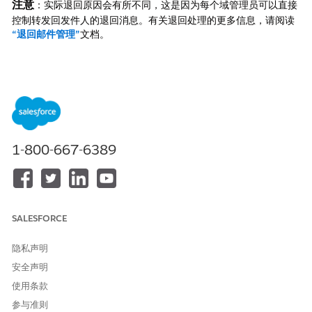
注意
：实际退回原因会有所不同，这是因为每个域管理员可以直接
控制转发回发件人的退回消息。有关退回处理的更多信息，请阅读
“退回邮件管理”
文档。
ID 编号
描述
原因
1.001
投诉
电子邮件因投诉被屏蔽。
由于垃圾邮件的特性，远
1.002
垃圾邮件屏蔽
息。
1-800-667-6389
1.004
内容
消息因内容被过滤。
1.005
URL 屏蔽
包含 URL 的电子邮件将
高未知地址百
鉴于列表中的未知或不活
SALESFORCE
1.009
分比
将屏蔽电子邮件。
隐私声明
1.010
身份验证
消息缺少所需的身份验证
安全声明
1.999
其他
收件人已屏蔽此电子邮件
使用条款
参与准则
2.001
用户未知
地址未在域中