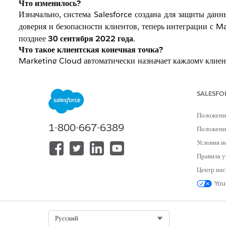
Что изменилось?
Изначально, система Salesforce создана для защиты дан
доверия и безопасности клиентов, теперь интеграции с M
позднее
30 сентября 2022 года
.
Что такое клиентская конечная точка?
Marketing Cloud автоматически назначает каждому клие
клиентом понимается корпоративный аккаунт верхнего уров
клиентский аккаунт. Субдомен представляет собой 28-зн
SALESFO
Marketing Cloud API создаются конечные точки, являющ
Кого затрагивает данное изменение?
Положени
Клиенты, которые не настроили интеграцию Marketing Cl
1-800-667-6389
Положение
Как определить, требуется ли обновление интеграций 
Выполните вход в организацию CRM с установленным M
Условия и
"Параметры" в верхнем правом углу. Найдите флажок "
Правила у
клиентские конечные точки не используются.
Центр нас
Кого не затрагивает данное изменение?
You
Клиенты с установленным флажком "Клиентские".
Как определить наличие интеграции Marketing Cloud 
Откройте вкладку Marketing Cloud и щелкните ссылку "
Select Org
Русский
параметров.