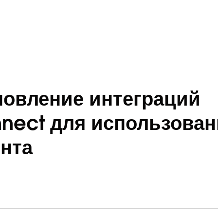
бновление интеграций
nnect для использован
ента