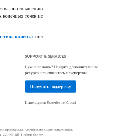
льства по повышению
х конечных точек не
т типа клиента
, под
верхнего уровня или
омена к интерфейсам
SUPPORT & SERVICES
Нужна помощь? Найдите дополнительные
ресурсы или свяжитесь с экспертом.
 и щелкните ссылку
Получить поддержку
 не установлен, то
Используется
Experience Cloud
кие" внизу страницы
наки принадлежат соответствующим владельцам.
co, CA 94105, United States