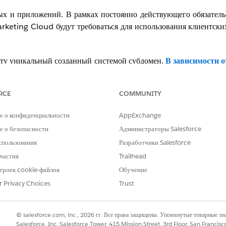
ных и приложений. В рамках постоянно действующего обязате
arketing Cloud будут требоваться для использования клиентски
нту уникальный созданный системой субдомен.
В зависимости о
ня и его бизнес-единицы, базовый аккаунт, агентский аккаунт 
ачную строку, начинающуюся с букв "mc". При добавлении субд
RCE
COMMUNITY
иеся
уникальными для клиента
.
е о конфиденциальности
AppExchange
oud Connect для использования клиентских конечных точек.
 о безопасности
Администраторы Salesforce
Marketing Cloud Connect?
arketing Cloud Connect. Откройте вкладку Marketing Cloud
спользования
Разработчики Salesforce
Клиентские" внизу страницы параметров. Если данный флажок
частия
Trailhead
троек cookie-файлов
Обучение
r Privacy Choices
Trust
Connect в стековых конечных точках?
Параметры" в верхнем правом углу. Найдите флажок "Клиентс
© salesforce.com, inc., 2026 гг. Все права защищены. Упомянутые товарные з
Salesforce, Inc. Salesforce Tower, 415 Mission Street, 3rd Floor, San Francis