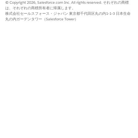
© Copyright 2026, Salesforce.com Inc. All rights reserved. それぞれの商標
id=xcloud.backup_restore_permissions.htm&type=5&language=
は、それぞれの商標所有者に帰属します。
-------------------------
株式会社セールスフォース・ジャパン 東京都千代田区丸の内1-1-3 日本生命
Salesforce バックアップ設定の定義
丸の内ガーデンタワー（Salesforce Tower）
URL:-
https://help.salesforce.com/s/articleView?
id=xcloud.backup_restore_provision.htm&type=5&language=ja
-------------------------
ナレッジ記事番号
000389758
この記事で問題は解決されましたか?
ご意見をお待ちしております。
はい
いいえ