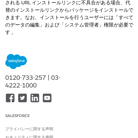
される URL インストールリンクに不具合がある場合、代
替のインストールリンクからパッケージをインストールで
きます。なお、インストールを行うユーザーには「すべて
のデータの編集」および「システム管理者」権限が必要で
す
。
解決策
前提条件
ユーザーは、本番組織または Sandbox 環境でパッ
0120-733-257 | 03-
ケージをインストールするために、[すべてのデータ
4222-1000
の編集] および [システム管理者] の権限を持ってい
る必要があります
。
解決手順
SALESFORCE
購入した URL リンクに不具合がある場合は、次の代
替リンク（
https://www.sfdc.co/Backup_Restore
プライバシーに関する声明
）にアクセスします
。
セキュリティに関する声明