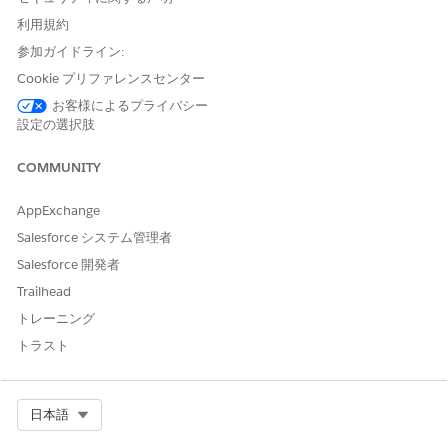
画面の指示に従って管理パッケージをインストール
利用規約
します
。
参加ガイドライン:
Cookie プリファレンスセンター
インストール完了後、対象のユーザーに [Backup
and Restore User] 権限セットライセンスを割り当
お客様によるプライバシー
設定の選択肢
てます
。
補足:
[Backup and Restore User Permission Set] ライセ
COMMUNITY
ンスは、対象のライセンスを購入した後にのみ取得できま
AppExchange
す (ライセンス購入が完了していることを確認してくださ
い)
Salesforce システム管理者
。
Salesforce 開発者
その他のリソース
Trailhead
トレーニング
Salesforce バックアップ管理パッケージのインストール
トラスト
URL:-
https://help.salesforce.com/s/articleView?
id=xcloud.backup_restore_install.htm&type=5&language=ja
-------------------------
Select Org
日本語
Salesforce バックアップライセンスと権限セットの割り当て
URL:-
https://help.salesforce.com/s/articleView?