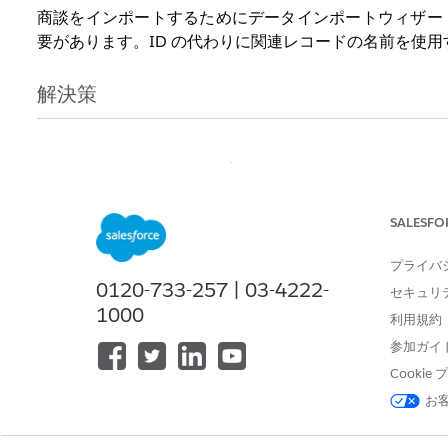
商談をインポートするためにデータインポートウィザード
要があります。ID の代わりに関連レコードの名前を使用する
解決策
Dataloader.io を使用して商談をインポートするには、まず ht
をクリックします。
SALESFO
以下の例は、次のステップに従ってインポートをテスト
組織の取引先または取引先責任者の名前に値を変更して
プライバ
0120-733-257 | 03-4222-
Excel または Numbers のワークシートに貼り付け、.
セキュリ
1000
利用規約
商談名
取引先
取引先
参加ガイ
Cooki
Great Smoky
GetOutdoors.com
Maria 
お
Mountain Trail Pass
(サンプル)
ンプル)