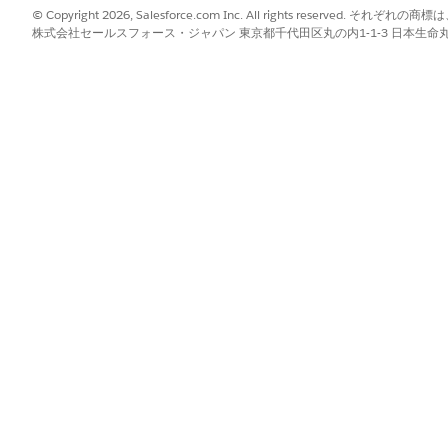
ルが用意できたので、次の手順に従います。
© Copyright 2026, Salesforce.com Inc. All rights reserve
ト] を選択します。
株式会社セールスフォース・ジャパン 東京都千代田区丸の内1-1-3 日本生命丸の内ガ
認します。
ます。
。
ックボックスを選択し、ドロップダウン項目で [取引先名] を
す。
entials エディションの場合、[保存 & 実行] をクリックする前に 
per request (リクエストあたり 200 レコードの一括処理 API を使
す。
先責任者に商談を関連付けるインポートを実行します。Datalo