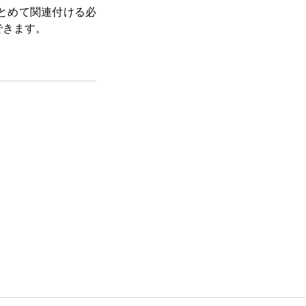
まとめて関連付ける必
できます。
ce でログイン] ボタン
任者がない場合は、
下の値をコピーして