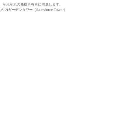
d. それぞれの商標は、それぞれの商標所有者に帰属します。
ーデンタワー（Salesforce Tower）
選択します。
API モードのオプショ
用する)] が選択されている
ader.io で、