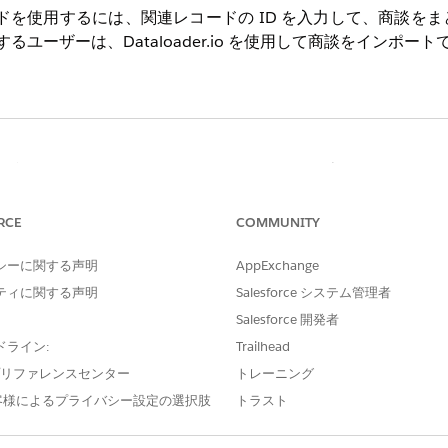
を使用するには、関連レコードの ID を入力して、商談を
ユーザーは、Dataloader.io を使用して商談をインポート
tps://dataloader.io/ にアクセスし、右上の [Salesfor
RCE
COMMUNITY
するために使用できます。例の値を持つ取引先または取引先責
ください。この例をインポートのテストに使用するには、以
シーに関する声明
AppExchange
csv ファイルとして保存してください。
ティに関する声明
Salesforce システム管理者
Salesforce 開発者
責任者
フェーズ
完了予定日
ドライン:
Trailhead
e プリファレンスセンター
トレーニング
Gardner (サ
評価
4/21/2021
客様によるプライバシー設定の選択肢
トラスト