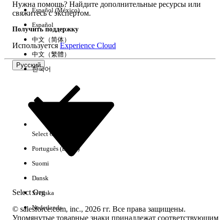
Нужна помощь? Найдите дополнительные ресурсы или
Español (México)
свяжитесь с экспертом.
Español
Получить поддержку
中文（简体）
Используется
Experience Cloud
中文（繁體）
Русский
한국어
Select Org
Русский
Português (Brasil)
Suomi
Dansk
Select Org
Svenska
Nederlands
© salesforce.com, inc., 2026 гг. Все права защищены.
Упомянутые товарные знаки принадлежат соответствующим