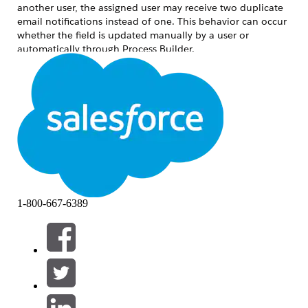
another user, the assigned user may receive two duplicate
email notifications instead of one. This behavior can occur
whether the field is updated manually by a user or
automatically through Process Builder.
Решение
This is a known behavior in Salesforce Lightning Experience
(LEX). Salesforce Engineering is tracking a fix for this issue
under investigation W-5158938 (subject: Fix email
notifications for assigned tasks in LEX).
As a workaround, consider the following options:
Workaround Options
1-800-667-6389
Disable email notifications for task
assignments temporarily via Setup > Email
Notifications.
Communicate to users that duplicate
notifications may occur for task
assignments in Lightning Experience until