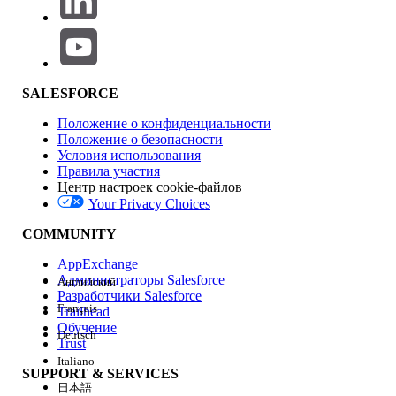
a fix is released.
If using Process Builder to change task
ownership, consider adding a wait step or
condition to reduce duplicate
notifications.
SALESFORCE
Положение о конфиденциальности
Положение о безопасности
Номер статьи базы знаний
Условия использования
Правила участия
000392074
Центр настроек cookie-файлов
Your Privacy Choices
COMMUNITY
ЭТА СТАТЬЯ РЕШИЛА ВАШУ ПРОБЛЕМУ?
Оставьте свой отзыв, чтобы мы могли стать лучше!
AppExchange
Администраторы Salesforce
Английский
Разработчики Salesforce
Да
Нет
Français
Trailhead
Обучение
Deutsch
Trust
Italiano
SUPPORT & SERVICES
日本語