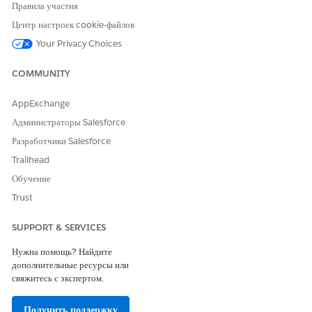
Правила участия
см. в разделах справки Salesforce ниже.
Центр настроек cookie-файлов
Переименование меток объектов, вкладок и полей
Your Privacy Choices
Рекомендации по переименованию меток вкладок и 
полей
COMMUNITY
Дополнительную информацию о поддерживаемых языках 
AppExchange
см. в разделе 
"Поддерживаемые языки"
 справки 
Администраторы Salesforce
Salesforce.
Разработчики Salesforce
При возникновении дополнительных вопросов обратитесь 
Trailhead
в службу поддержки Salesforce.
Обучение
Trust
Номер статьи базы знаний
SUPPORT & SERVICES
000392221
Нужна помощь? Найдите
дополнительные ресурсы или
свяжитесь с экспертом.
ЭТА СТАТЬЯ РЕШИЛА ВАШУ ПРОБЛЕМУ?
Оставьте свой отзыв, чтобы мы могли стать лучше!
Получить поддержку