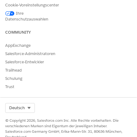
Cookie-Voreinstellungscenter
Ihre
Lösung
Datenschutzauswahlen
COMMUNITY
Das folgende Beispiel bezieht sich zwar auf den
Leadstatus, kann jedoch auf jede beliebige
AppExchange
Berichtsgruppierung angewendet werden. Mit einer
Salesforce-Administratoren
einzelnen Auswahlliste oder Kontrollkästchen
funktioniert es jedoch am besten, da Werte festgelegt
Salesforce-Entwickler
sind, die auch mit Formeln funktionieren.
Trailhead
Schulung
Wenn Ihre Gruppierung mehr als 4 Werte oder weniger
Trust
enthält, ändern Sie die Formeln entsprechend.
Schritt 1: Die Status müssen in der richtigen
Select Org
Deutsch
Reihenfolge aufgelistet werden. Standardmäßig sortiert
© Copyright 2026, Salesforce.com Inc. Alle Rechte vorbehalten. Die
Salesforce die Daten in alphabetischer Reihenfolge. Am
verschiedenen Marken sind Eigentum der jeweiligen Inhaber.
einfachsten lässt sich dies tun, indem Sie eine Bucket-
Salesforce.com Germany GmbH, Erika-Mann-Str. 31, 80636 München,
Spalte erstellen (siehe Bild unten).
Deutschland