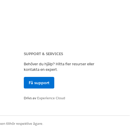
anslutningar rotera
SUPPORT & SERVICES
utit tjänsten hos
Behöver du hjälp? Hitta fler resurser eller
tentiseringsnyckeln
kontakta en expert.
Få support
Drivs av
Experience Cloud
en tillhör respektive ägare.