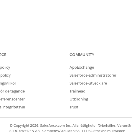
ats före krypteringen bör alla kunder som använder dessa 
nimera risken.
RCE
COMMUNITY
 anslutning har hamnat i papperskorgen. Om du har avbr
 du fortfarande använder tjänsten kan du dock se till att au
policy
AppExchange
policy
Salesforce-administratörer
gsvillkor
Salesforce-utvecklare
 för deltagande
Trailhead
Uservoice
referenscenter
Utbildning
ra din API-åtkomsttoken.
 integritetsval
Trust
utningen och välj
Återverifiera
.
.
© Copyright 2026, Salesforce.com Inc. Alla rättigheter förbehålles. Varumärk
SFDC SWEDEN AB, Klarabergsviadukten 63, 111 64 Stockholm, Sweden