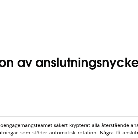
tion av anslutningsnycke
toengagemangsteamet säkert krypterat alla återstående ans
ningar som stöder automatisk rotation. Några få anslut