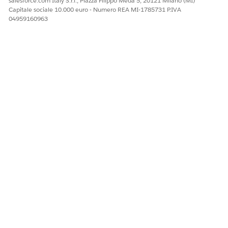
salesforce.com Italy S.r.l., Piazza Filippo Meda 5, 20121 Milano (MI)
Capitale sociale 10.000 euro - Numero REA MI-1785731 P.IVA
04959160963