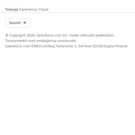
Tarjoaja
Experience Cloud
Select Org
Suomi
© Copyright 2026, Salesforce.com Inc. Kaikki oikeudet pidätetään.
Tavaramerkit ovat omistajiensa omaisuutta.
Salesforce.com EMEA Limited, Keilaranta 1, 3rd floor 02150 Espoo Finland