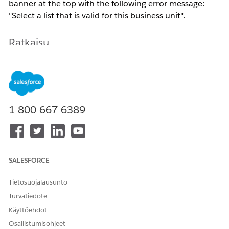
banner at the top with the following error message:
"Select a list that is valid for this business unit".
Ratkaisu
You will need to review all the lists and suppression lists
in your email to make sure they are all active in your
Marketing Cloud Account Engagement org. If at least
one of those lists is in the Recycle Bin, you won't be
1-800-667-6389
able to use it in an email.
Knowledge-artikkelin numero
000393576
SALESFORCE
Tietosuojalausunto
Turvatiedote
RATKAISIKO TÄMÄ ARTIKKELI ONGELMASI?
Käyttöehdot
Anna palautetta, jotta voimme kehittyä!
Osallistumisohjeet