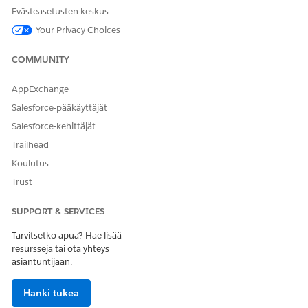
Kyllä
Ei
Evästeasetusten keskus
Your Privacy Choices
COMMUNITY
AppExchange
Salesforce-pääkäyttäjät
Salesforce-kehittäjät
Trailhead
Koulutus
Trust
SUPPORT & SERVICES
Tarvitsetko apua? Hae lisää
resursseja tai ota yhteys
asiantuntijaan.
Hanki tukea