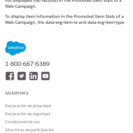
not displayed (No records) in the Promoted Item Stats of a
Web Campaign.
To display item information in the Promoted Item Stats of a
Web Campaign, the data-evg-item-id and data-evg-item-type
attributes must be included in the Web Template's
Handlebars.
Reference:
Campaign Stats Tracking
Note:
To track promotions accurately, your campaign
template must include the data-evg-item-id and data-evg-
1-800-667-6389
item-type attributes. The
updated Einstein Decisions template
includes these attributes by default. Cloning this template
and applying it to your campaign enables promotion tracking
by default.
SALESFORCE
Declaración de privacidad
Declaración de seguridad
Condiciones de uso
Solución
Directrices de participación