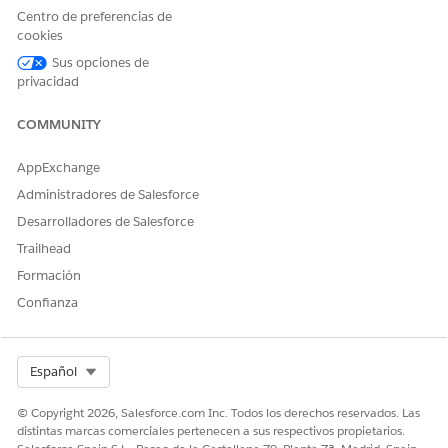
Centro de preferencias de
1.Check the Web Template's Handlebars.
cookies
Sus opciones de
If the data-evg-item-id and data-evg-item-type attributes are
privacidad
not included, add them.
COMMUNITY
Example:
Example for tracking a dismissal (Handlebars)
AppExchange
<div

Administradores de Salesforce
  id="evg-email-capture-popup"

  data-evg-campaign-id="{{campaign}}"

Desarrolladores de Salesforce
  data-evg-experience-id="{{experience}}"

Trailhead
  data-evg-user-group="{{userGroup}}"

Formación
>

Confianza
  <div

    class="evg-popup"

    style="background-image:url('{{imageUrl}}'); colo
Select Org
Español
  >

    <div class="evg-close" data-evg-dismissal>

© Copyright 2026, Salesforce.com Inc. Todos los derechos reservados. Las
distintas marcas comerciales pertenecen a sus respectivos propietarios.
    </div>
